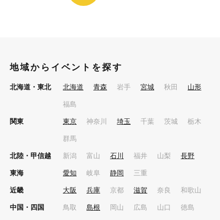
地域からイベントを探す
北海道・東北
北海道
青森
岩手
宮城
秋田
山形
福島
関東
東京
神奈川
埼玉
千葉
茨城
栃木
群馬
北陸・甲信越
新潟
富山
石川
福井
山梨
長野
東海
愛知
岐阜
静岡
三重
近畿
大阪
兵庫
京都
滋賀
奈良
和歌山
中国・四国
鳥取
島根
岡山
広島
山口
徳島