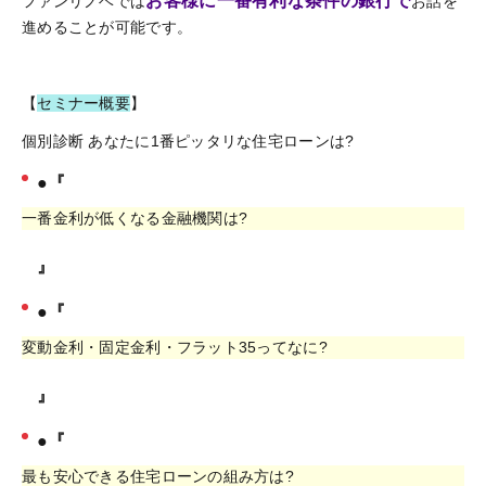
お客様に一番有利な条件の銀行で
ファンリノベでは
お話を
進めることが可能です。
【
セミナー概要
】
個別診断 あなたに1番ピッタリな住宅ローンは?
●『
一番金利が低くなる金融機関は?
』
●『
変動金利・固定金利・フラット35ってなに?
』
●『
最も安心できる住宅ローンの組み方は?