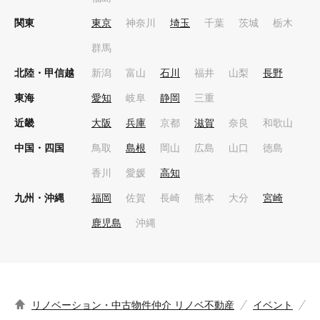
関東
東京
神奈川
埼玉
千葉
茨城
栃木
群馬
北陸・甲信越
新潟
富山
石川
福井
山梨
長野
東海
愛知
岐阜
静岡
三重
近畿
大阪
兵庫
京都
滋賀
奈良
和歌山
中国・四国
鳥取
島根
岡山
広島
山口
徳島
香川
愛媛
高知
九州・沖縄
福岡
佐賀
長崎
熊本
大分
宮崎
鹿児島
沖縄
リノベーション・中古物件仲介 リノベ不動産
イベント