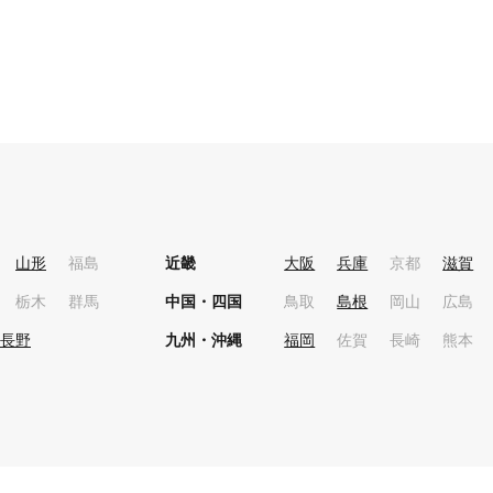
山形
福島
近畿
大阪
兵庫
京都
滋賀
栃木
群馬
中国・四国
鳥取
島根
岡山
広島
長野
九州・沖縄
福岡
佐賀
長崎
熊本