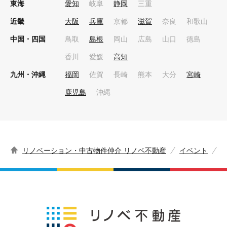
東海
愛知
岐阜
静岡
三重
近畿
大阪
兵庫
京都
滋賀
奈良
和歌山
中国・四国
鳥取
島根
岡山
広島
山口
徳島
香川
愛媛
高知
九州・沖縄
福岡
佐賀
長崎
熊本
大分
宮崎
鹿児島
沖縄
リノベーション・中古物件仲介 リノベ不動産
イベント