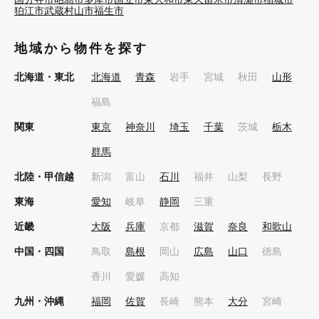
狛江市
武蔵村山市
福生市
地域から物件を探す
北海道・東北
北海道
青森
岩手
宮城
秋田
山形
福島
関東
東京
神奈川
埼玉
千葉
茨城
栃木
群馬
北陸・甲信越
新潟
富山
石川
福井
山梨
長野
東海
愛知
岐阜
静岡
三重
近畿
大阪
兵庫
京都
滋賀
奈良
和歌山
中国・四国
鳥取
島根
岡山
広島
山口
徳島
香川
愛媛
高知
九州・沖縄
福岡
佐賀
長崎
熊本
大分
宮崎