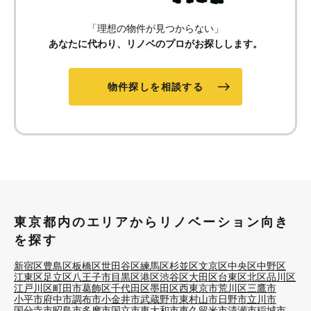
「理想の物件が見つからない」
あなたに代わり、リノベのプロがお探しします。
物件探しを相談する
東京都内のエリアからリノベーション向き
を探す
新宿区
豊島区
板橋区
世田谷区
練馬区
杉並区
文京区
中央区
中野区
江東区
足立区
八王子市
目黒区
港区
渋谷区
大田区
台東区
北区
品川区
江戸川区
町田市
葛飾区
千代田区
墨田区
西東京市
荒川区
三鷹市
小平市
府中市
調布市
小金井市
武蔵野市
東村山市
日野市
立川市
国分寺市
昭島市
多摩市
国立市
東大和市
東久留米市
清瀬市
稲城市