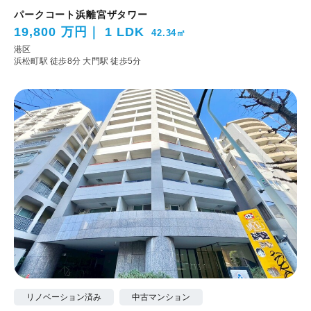
パークコート浜離宮ザタワー
19,800 万円
1 LDK
42.34㎡
港区
浜松町駅 徒歩8分
大門駅 徒歩5分
リノベーション済み
中古マンション