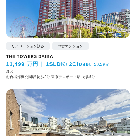
リノベーション済み
中古マンション
THE TOWERS DAIBA
11,499 万円
1SLDK+2Closet
50.59㎡
港区
お台場海浜公園駅 徒歩2分
東京テレポート駅 徒歩5分