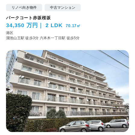
リノベ向き物件
中古マンション
パークコート赤坂桜坂
34,350 万円
2 LDK
70.17㎡
港区
溜池山王駅 徒歩3分
六本木一丁目駅 徒歩5分