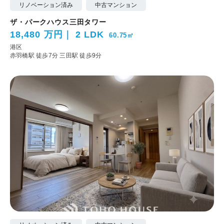
リノベーション済み
中古マンション
ザ・パークハウス三田タワー
18,480 万円
2 LDK
60.75㎡
港区
赤羽橋駅 徒歩7分
三田駅 徒歩9分