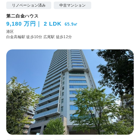
リノベーション済み
中古マンション
第二白金ハウス
9,180 万円
2 LDK
65.9㎡
港区
白金高輪駅 徒歩10分
広尾駅 徒歩12分