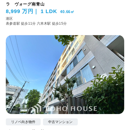
ラ ヴォーグ南青山
8,999 万円
1 LDK
40.66㎡
港区
表参道駅 徒歩11分
六本木駅 徒歩15分
リノベ向き物件
中古マンション