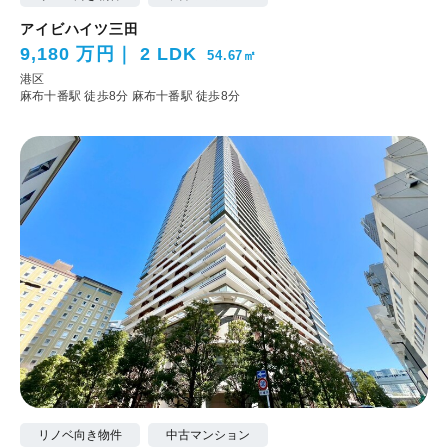
アイビハイツ三田
9,180 万円
2 LDK
54.67㎡
港区
麻布十番駅 徒歩8分
麻布十番駅 徒歩8分
リノベ向き物件
中古マンション