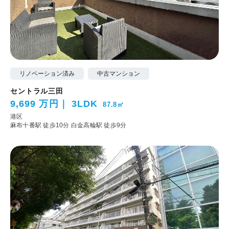
リノベーション済み
中古マンション
セントラル三田
9,699 万円
3LDK
87.8㎡
港区
麻布十番駅 徒歩10分
白金高輪駅 徒歩9分