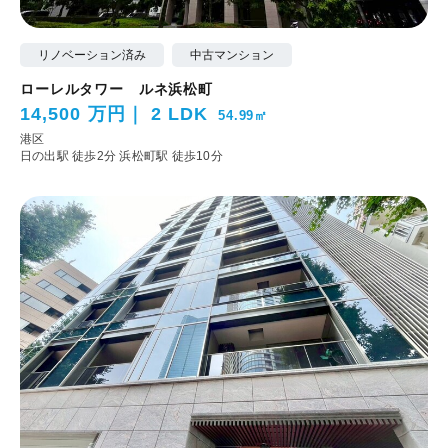
リノベーション済み
中古マンション
ローレルタワー ルネ浜松町
14,500 万円
2 LDK
54.99㎡
港区
日の出駅 徒歩2分
浜松町駅 徒歩10分