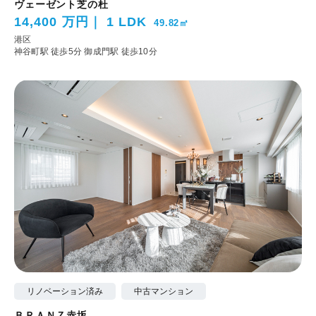
ヴェーゼント芝の杜
14,400 万円
1 LDK
49.82㎡
港区
神谷町駅 徒歩5分
御成門駅 徒歩10分
リノベーション済み
中古マンション
ＢＲＡＮＺ赤坂