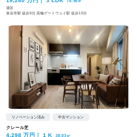
19,280 万円
3 LDK
78.56㎡
港区
泉岳寺駅 徒歩6分
高輪ゲートウェイ駅 徒歩10分
リノベーション済み
中古マンション
クレール芝
4,298 万円
1 K
38.03㎡