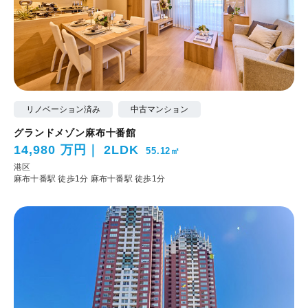
リノベーション済み
中古マンション
グランドメゾン麻布十番館
14,980 万円
2LDK
55.12㎡
港区
麻布十番駅 徒歩1分
麻布十番駅 徒歩1分