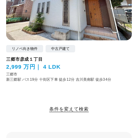
リノベ向き物件
中古戸建て
三郷市彦成１丁目
2,999 万円
4 LDK
三郷市
新三郷駅 バス19分 十街区下車 徒歩12分
吉川美南駅 徒歩34分
条件を変えて検索