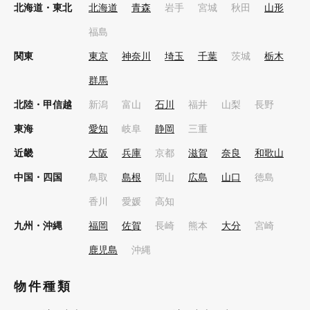
北海道・東北
北海道
青森
岩手
宮城
秋田
山形
福島
関東
東京
神奈川
埼玉
千葉
茨城
栃木
群馬
北陸・甲信越
新潟
富山
石川
福井
山梨
長野
東海
愛知
岐阜
静岡
三重
近畿
大阪
兵庫
京都
滋賀
奈良
和歌山
中国・四国
鳥取
島根
岡山
広島
山口
徳島
香川
愛媛
高知
九州・沖縄
福岡
佐賀
長崎
熊本
大分
宮崎
鹿児島
沖縄
物件種類