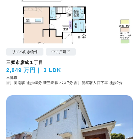
リノベ向き物件
中古戸建て
三郷市彦成１丁目
2,849 万円
3 LDK
三郷市
吉川美南駅 徒歩40分
新三郷駅 バス7分 吉川警察署入口下車 徒歩2分