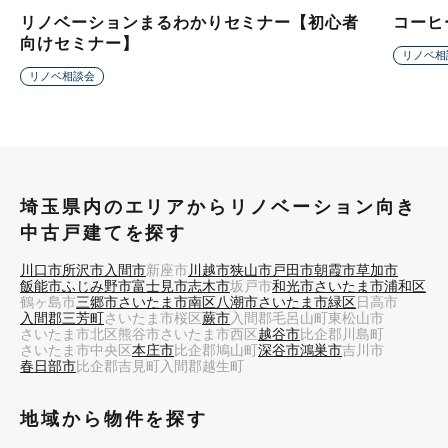
リノベーションまるわかりセミナー【初心者
コーヒ
向けセミナー】
リノベ相
リノベ相談会
埼玉県内のエリアからリノベーション向き
中古戸建てを探す
川口市
所沢市
入間市
新座市
川越市
狭山市
戸田市
朝霞市
草加市
飯能市
ふじみ野市
富士見市
志木市
坂戸市
和光市
さいたま市浦和区
鶴ヶ島市
三郷市
さいたま市南区
八潮市
さいたま市緑区
日高市
入間郡三芳町
さいたま市桜区
蕨市
入間郡毛呂山町
東松山市
さいたま市北区
熊谷市
さいたま市西区
越谷市
比企郡川島町
さいたま市中央区
本庄市
比企郡鳩山町
深谷市
鴻巣市
吉川市
春日部市
比企郡吉見町
入間郡越生町
地域から物件を探す