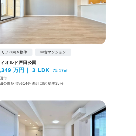
リノベ向き物件
中古マンション
ビィオルド戸田公園
,349 万円
3 LDK
75.17㎡
田市
田公園駅 徒歩14分
西川口駅 徒歩35分