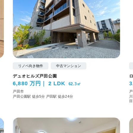
リノベ向き物件
中古マンション
デュオヒルズ戸田公園
6,880 万円
2 LDK
3
62.3㎡
戸田市
戸
戸田公園駅 徒歩5分
戸田駅 徒歩24分
川
目