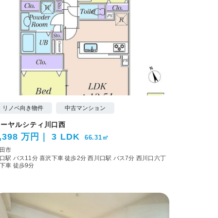
リノベ向き物件
中古マンション
ローヤルシティ川口西
,398 万円
3 LDK
66.31㎡
田市
口駅 バス11分 喜沢下車 徒歩2分
西川口駅 バス7分 西川口六丁
下車 徒歩9分