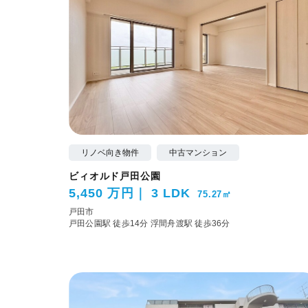
リノベ向き物件
中古マンション
ビィオルド戸田公園
5,450 万円
3 LDK
75.27㎡
戸田市
戸田公園駅 徒歩14分
浮間舟渡駅 徒歩36分