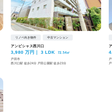
リノベ向き物件
中古マンション
アンビシャス西川口
3,980 万円
3 LDK
4
72.54㎡
戸田市
戸
西川口駅 徒歩24分
戸田公園駅 徒歩23分
戸