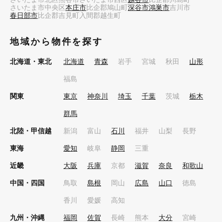
さいたま市中央区
本庄市
比企郡鳩山町
深谷市
鴻巣市
吉川市
春日部市
比企郡吉見町
入間郡越生町
地域から物件を探す
北海道・東北
北海道
青森
岩手
宮城
秋田
山形
福島
関東
東京
神奈川
埼玉
千葉
茨城
栃木
群馬
北陸・甲信越
新潟
富山
石川
福井
山梨
長野
東海
愛知
岐阜
静岡
三重
近畿
大阪
兵庫
京都
滋賀
奈良
和歌山
中国・四国
鳥取
島根
岡山
広島
山口
徳島
香川
愛媛
高知
九州・沖縄
福岡
佐賀
長崎
熊本
大分
宮崎