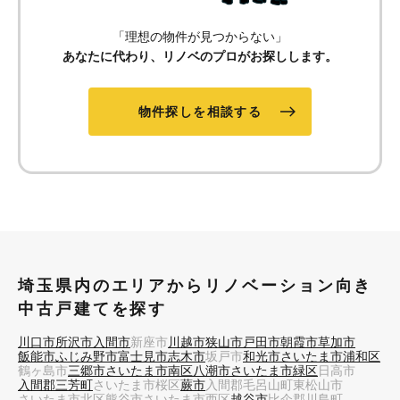
「理想の物件が見つからない」
あなたに代わり、リノベのプロがお探しします。
物件探しを相談する
埼玉県内のエリアからリノベーション向き
中古戸建てを探す
川口市
所沢市
入間市
新座市
川越市
狭山市
戸田市
朝霞市
草加市
飯能市
ふじみ野市
富士見市
志木市
坂戸市
和光市
さいたま市浦和区
鶴ヶ島市
三郷市
さいたま市南区
八潮市
さいたま市緑区
日高市
入間郡三芳町
さいたま市桜区
蕨市
入間郡毛呂山町
東松山市
さいたま市北区
熊谷市
さいたま市西区
越谷市
比企郡川島町