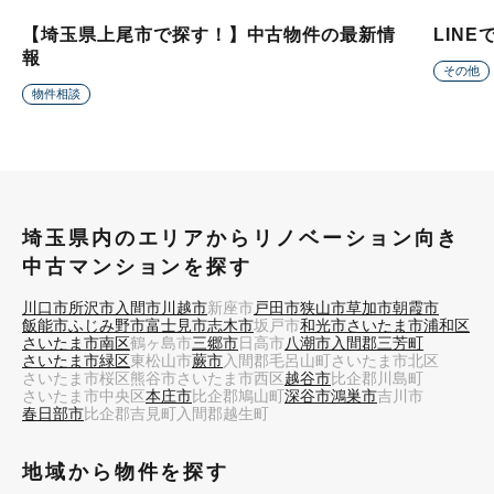
【埼玉県上尾市で探す！】中古物件の最新情
LIN
報
その他
物件相談
埼玉県内のエリアからリノベーション向き
中古マンションを探す
川口市
所沢市
入間市
川越市
新座市
戸田市
狭山市
草加市
朝霞市
飯能市
ふじみ野市
富士見市
志木市
坂戸市
和光市
さいたま市浦和区
さいたま市南区
鶴ヶ島市
三郷市
日高市
八潮市
入間郡三芳町
さいたま市緑区
東松山市
蕨市
入間郡毛呂山町
さいたま市北区
さいたま市桜区
熊谷市
さいたま市西区
越谷市
比企郡川島町
さいたま市中央区
本庄市
比企郡鳩山町
深谷市
鴻巣市
吉川市
春日部市
比企郡吉見町
入間郡越生町
地域から物件を探す