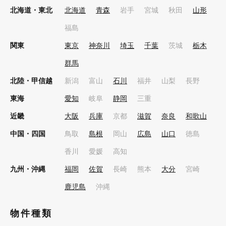
北海道・東北
北海道
青森
岩手
宮城
秋田
山形
福島
関東
東京
神奈川
埼玉
千葉
茨城
栃木
群馬
北陸・甲信越
新潟
富山
石川
福井
山梨
長野
東海
愛知
岐阜
静岡
三重
近畿
大阪
兵庫
京都
滋賀
奈良
和歌山
中国・四国
鳥取
島根
岡山
広島
山口
徳島
香川
愛媛
高知
九州・沖縄
福岡
佐賀
長崎
熊本
大分
宮崎
鹿児島
沖縄
物件種類