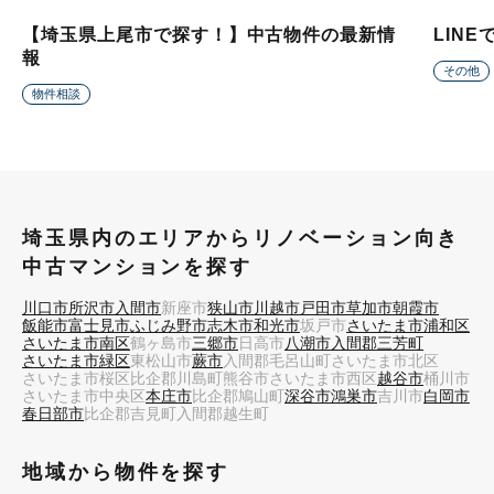
【埼玉県上尾市で探す！】中古物件の最新情
LIN
報
その他
物件相談
埼玉県内のエリアからリノベーション向き
中古マンションを探す
川口市
所沢市
入間市
新座市
狭山市
川越市
戸田市
草加市
朝霞市
飯能市
富士見市
ふじみ野市
志木市
和光市
坂戸市
さいたま市浦和区
さいたま市南区
鶴ヶ島市
三郷市
日高市
八潮市
入間郡三芳町
さいたま市緑区
東松山市
蕨市
入間郡毛呂山町
さいたま市北区
さいたま市桜区
比企郡川島町
熊谷市
さいたま市西区
越谷市
桶川市
さいたま市中央区
本庄市
比企郡鳩山町
深谷市
鴻巣市
吉川市
白岡市
春日部市
比企郡吉見町
入間郡越生町
地域から物件を探す