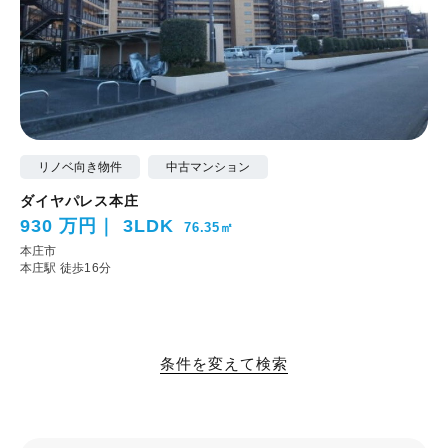
リノベ向き物件
中古マンション
ダイヤパレス本庄
930 万円
3LDK
76.35㎡
本庄市
本庄駅 徒歩16分
条件を変えて検索