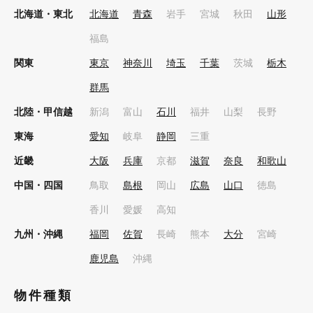
北海道・東北
北海道
青森
岩手
宮城
秋田
山形
福島
関東
東京
神奈川
埼玉
千葉
茨城
栃木
群馬
北陸・甲信越
新潟
富山
石川
福井
山梨
長野
東海
愛知
岐阜
静岡
三重
近畿
大阪
兵庫
京都
滋賀
奈良
和歌山
中国・四国
鳥取
島根
岡山
広島
山口
徳島
香川
愛媛
高知
九州・沖縄
福岡
佐賀
長崎
熊本
大分
宮崎
鹿児島
沖縄
物件種類