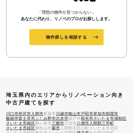
「理想の物件が見つからない」
あなたに代わり、リノベのプロがお探しします。
物件探しを相談する
埼玉県内のエリアからリノベーション向き
中古戸建てを探す
川口市
所沢市
入間市
新座市
川越市
狭山市
戸田市
草加市
朝霞市
飯能市
富士見市
ふじみ野市
志木市
坂戸市
和光市
さいたま市浦和区
さいたま市南区
鶴ヶ島市
三郷市
日高市
八潮市
入間郡三芳町
さいたま市緑区
東松山市
蕨市
入間郡毛呂山町
さいたま市北区
さいたま市桜区
熊谷市
さいたま市西区
越谷市
比企郡川島町