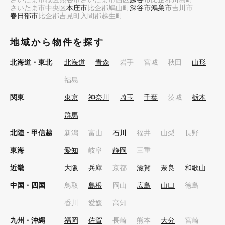
さいたま市中央区
本庄市
比企郡鳩山町
深谷市
鴻巣市
吉川市
春日部市
比企郡吉見町
入間郡越生町
地域から物件を探す
北海道・東北
北海道
青森
岩手
宮城
秋田
山形
福島
関東
東京
神奈川
埼玉
千葉
茨城
栃木
群馬
北陸・甲信越
新潟
富山
石川
福井
山梨
長野
東海
愛知
岐阜
静岡
三重
近畿
大阪
兵庫
京都
滋賀
奈良
和歌山
中国・四国
鳥取
島根
岡山
広島
山口
徳島
香川
愛媛
高知
九州・沖縄
福岡
佐賀
長崎
熊本
大分
宮崎