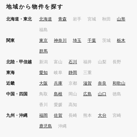
地域から物件を探す
北海道・東北
北海道
青森
岩手
宮城
秋田
山形
福島
関東
東京
神奈川
埼玉
千葉
茨城
栃木
群馬
北陸・甲信越
新潟
富山
石川
福井
山梨
長野
東海
愛知
岐阜
静岡
三重
近畿
大阪
兵庫
京都
滋賀
奈良
和歌山
中国・四国
鳥取
島根
岡山
広島
山口
徳島
香川
愛媛
高知
九州・沖縄
福岡
佐賀
長崎
熊本
大分
宮崎
鹿児島
沖縄