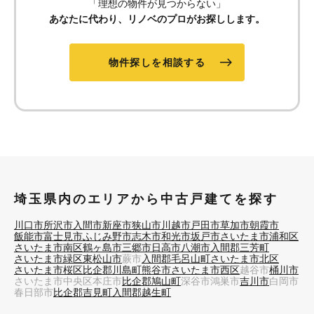
「理想の物件が見つからない」
あなたに代わり、リノベのプロがお探しします。
物件探しを相談する
埼玉県内のエリアから中古戸建てを探す
川口市
所沢市
入間市
新座市
狭山市
川越市
戸田市
草加市
朝霞市
飯能市
富士見市
ふじみ野市
志木市
和光市
坂戸市
さいたま市浦和区
さいたま市南区
鶴ヶ島市
三郷市
日高市
八潮市
入間郡三芳町
さいたま市緑区
東松山市
蕨市
入間郡毛呂山町
さいたま市北区
さいたま市桜区
比企郡川島町
熊谷市
さいたま市西区
越谷市
桶川市
さいたま市中央区
本庄市
比企郡鳩山町
深谷市
鴻巣市
吉川市
白岡市
春日部市
比企郡吉見町
入間郡越生町