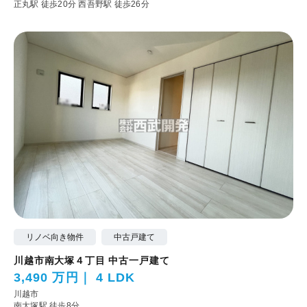
正丸駅 徒歩20分
西吾野駅 徒歩26分
リノベ向き物件
中古戸建て
川越市南大塚４丁目 中古一戸建て
3,490 万円
4 LDK
川越市
南大塚駅 徒歩8分