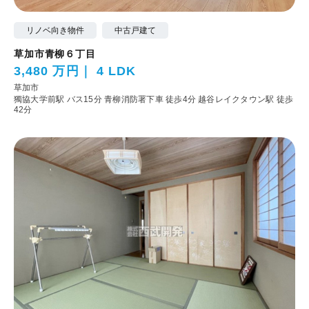
リノベ向き物件
中古戸建て
草加市青柳６丁目
3,480 万円
4 LDK
草加市
獨協大学前駅 バス15分 青柳消防署下車 徒歩4分
越谷レイクタウン駅 徒歩
42分