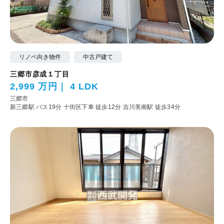
リノベ向き物件
中古戸建て
三郷市彦成１丁目
2,999 万円
4 LDK
三郷市
新三郷駅 バス19分 十街区下車 徒歩12分
吉川美南駅 徒歩34分