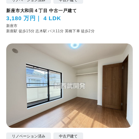
新座市大和田４丁目 中古一戸建て
3,180 万円
4 LDK
新座市
新座駅 徒歩15分
志木駅 バス11分 英橋下車 徒歩2分
リノベーション済み
中古戸建て