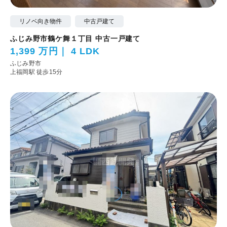
リノベ向き物件
中古戸建て
ふじみ野市鶴ケ舞１丁目 中古一戸建て
1,399 万円
4 LDK
ふじみ野市
上福岡駅 徒歩15分