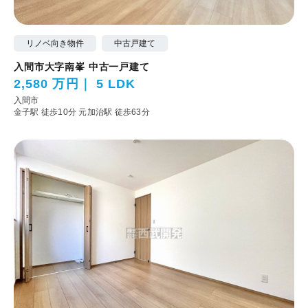
リノベ向き物件
中古戸建て
入間市大字南峯 中古一戸建て
2,580 万円
5 LDK
入間市
金子駅 徒歩10分
元加治駅 徒歩63分