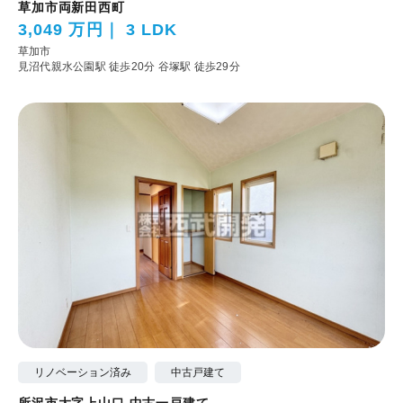
草加市両新田西町
3,049 万円
3 LDK
草加市
見沼代親水公園駅 徒歩20分
谷塚駅 徒歩29分
リノベーション済み
中古戸建て
所沢市大字上山口 中古一戸建て