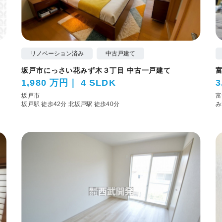
リノベーション済み
中古戸建て
坂戸市にっさい花みず木３丁目 中古一戸建て
1,980 万円
4 SLDK
3
坂戸市
富
坂戸駅 徒歩42分
北坂戸駅 徒歩40分
み