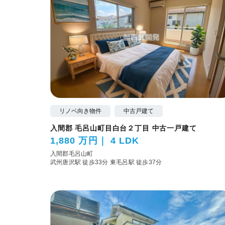
リノベ向き物件
中古戸建て
入間郡 毛呂山町目白台２丁目 中古一戸建て
1,880 万円
4 LDK
入間郡毛呂山町
武州唐沢駅 徒歩33分
東毛呂駅 徒歩37分