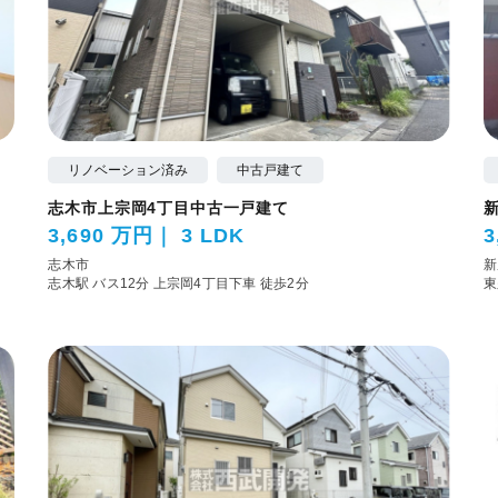
リノベーション済み
中古戸建て
志木市上宗岡4丁目中古一戸建て
3,690 万円
3 LDK
3
志木市
新
志木駅 バス12分 上宗岡4丁目下車 徒歩2分
東