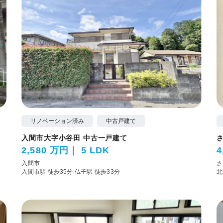
リノベーション済み
中古戸建て
入間市大字小谷田 中古一戸建て
2,580 万円
5 LDK
4
入間市
さ
入間市駅 徒歩35分
仏子駅 徒歩33分
北