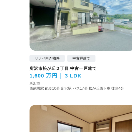
リノベ向き物件
中古戸建て
所沢市松が丘２丁目 中古一戸建て
1,600 万円
3 LDK
所沢市
西武園駅 徒歩10分
所沢駅 バス17分 松が丘西下車 徒歩4分