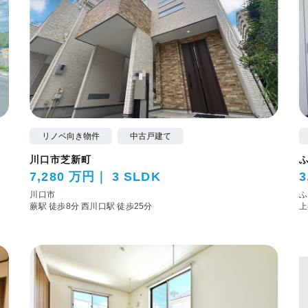
リノベ向き物件
中古戸建て
川口市芝新町
7,280 万円
3 SLDK
3
川口市
ふ
蕨駅 徒歩8分
西川口駅 徒歩25分
上