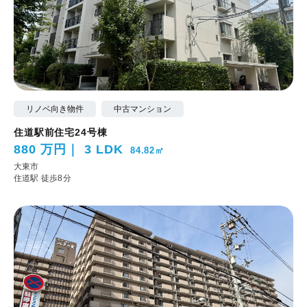
リノベ向き物件
中古マンション
住道駅前住宅24号棟
880 万円
3 LDK
84.82㎡
大東市
住道駅 徒歩8分