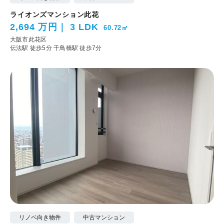
ライオンズマンション此花
2,694 万円
3 LDK
60.72㎡
大阪市此花区
伝法駅 徒歩5分
千鳥橋駅 徒歩7分
リノベ向き物件
中古マンション