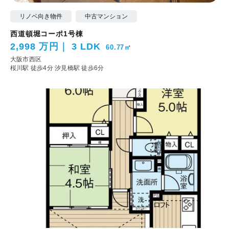
リノベ向き物件
中古マンション
西道頓堀コーポ1号棟
2,998 万円
3 LDK
60.77㎡
大阪市西区
桜川駅 徒歩4分
汐見橋駅 徒歩6分