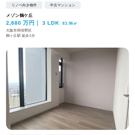
リノベ向き物件
中古マンション
メゾン鶴ケ丘
2,680 万円
3 LDK
83.96㎡
大阪市阿倍野区
鶴ヶ丘駅 徒歩1分