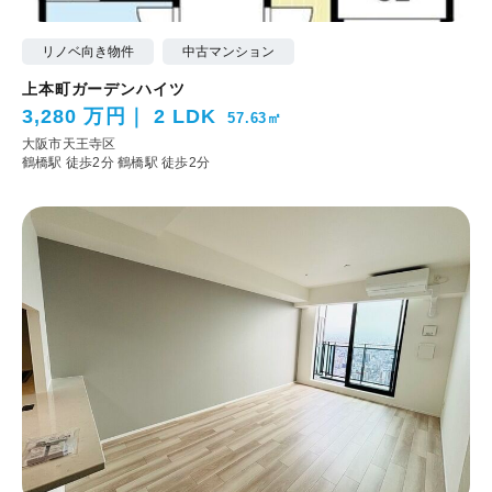
リノベ向き物件
中古マンション
上本町ガーデンハイツ
3,280 万円
2 LDK
57.63㎡
大阪市天王寺区
鶴橋駅 徒歩2分
鶴橋駅 徒歩2分