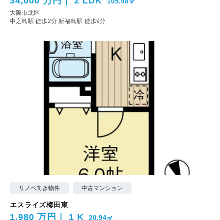
34,000 万円
2 LDK
105.98㎡
大阪市北区
中之島駅 徒歩2分
新福島駅 徒歩9分
リノベ向き物件
中古マンション
エスライズ梅田東
1,980 万円
1 K
20.94㎡