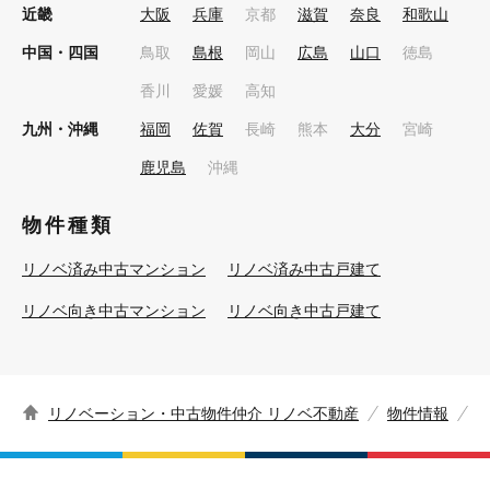
近畿
大阪
兵庫
京都
滋賀
奈良
和歌山
中国・四国
鳥取
島根
岡山
広島
山口
徳島
香川
愛媛
高知
九州・沖縄
福岡
佐賀
長崎
熊本
大分
宮崎
鹿児島
沖縄
物件種類
リノベ済み中古マンション
リノベ済み中古戸建て
リノベ向き中古マンション
リノベ向き中古戸建て
リノベーション・中古物件仲介 リノベ不動産
物件情報