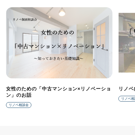
女性のための「中古マンション×リノベーショ
リノベ
ン」のお話
リノベ相
リノベ相談会