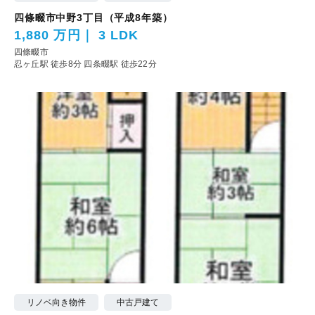
四條畷市中野3丁目（平成8年築）
1,880 万円
3 LDK
四條畷市
忍ヶ丘駅 徒歩8分
四条畷駅 徒歩22分
リノベ向き物件
中古戸建て