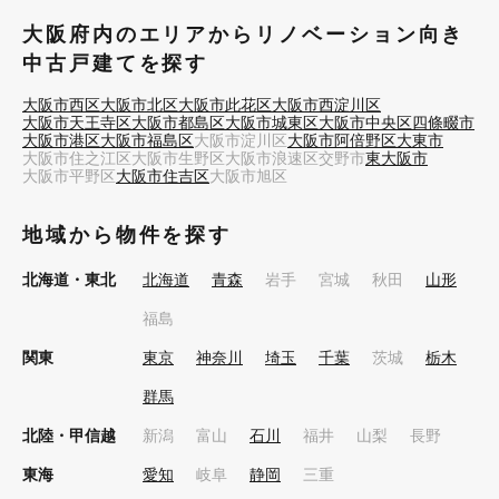
大阪府内のエリアからリノベーション向き
中古戸建てを探す
大阪市西区
大阪市北区
大阪市此花区
大阪市西淀川区
大阪市天王寺区
大阪市都島区
大阪市城東区
大阪市中央区
四條畷市
大阪市港区
大阪市福島区
大阪市淀川区
大阪市阿倍野区
大東市
大阪市住之江区
大阪市生野区
大阪市浪速区
交野市
東大阪市
大阪市平野区
大阪市住吉区
大阪市旭区
地域から物件を探す
北海道・東北
北海道
青森
岩手
宮城
秋田
山形
福島
関東
東京
神奈川
埼玉
千葉
茨城
栃木
群馬
北陸・甲信越
新潟
富山
石川
福井
山梨
長野
東海
愛知
岐阜
静岡
三重