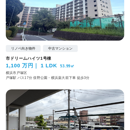
リノベ向き物件
中古マンション
市ドリームハイツ1号棟
1,100 万円
1 LDK
53.99㎡
横浜市戸塚区
戸塚駅 バス17分 俣野公園・横浜薬大前下車 徒歩3分