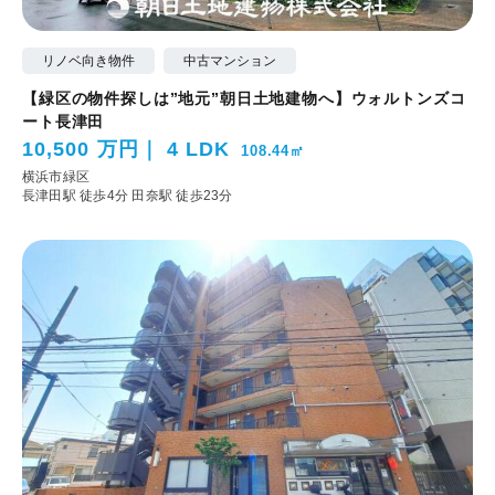
リノベ向き物件
中古マンション
【緑区の物件探しは”地元”朝日土地建物へ】ウォルトンズコ
ート長津田
10,500 万円
4 LDK
108.44㎡
横浜市緑区
長津田駅 徒歩4分
田奈駅 徒歩23分