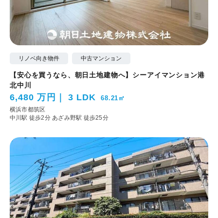
リノベ向き物件
中古マンション
【安心を買うなら、朝日土地建物へ】シーアイマンション港
北中川
6,480 万円
3 LDK
68.21㎡
横浜市都筑区
中川駅 徒歩2分
あざみ野駅 徒歩25分