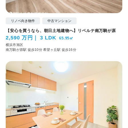
リノベ向き物件
中古マンション
【安心を買うなら、朝日土地建物へ】リベルテ南万騎が原
2,590 万円
3 LDK
65.95㎡
横浜市旭区
南万騎が原駅 徒歩10分
希望ヶ丘駅 徒歩16分