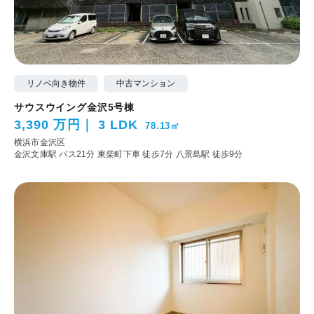
リノベ向き物件
中古マンション
サウスウイング金沢5号棟
3,390 万円
3 LDK
78.13㎡
横浜市金沢区
金沢文庫駅 バス21分 東柴町下車 徒歩7分
八景島駅 徒歩9分