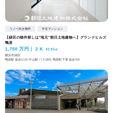
リノベ向き物件
中古マンション
【緑区の物件探しは”地元”朝日土地建物へ】グランドヒルズ
鴨居
1,750 万円
2 K
43.93㎡
横浜市緑区
鴨居駅 徒歩11分
中山駅 バス18分 鴨居町下車 徒歩3分