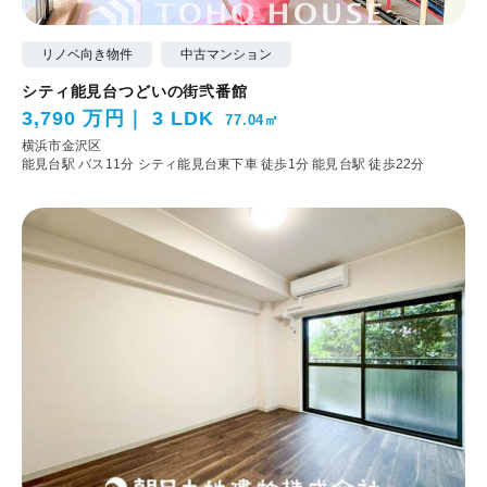
リノベ向き物件
中古マンション
シティ能見台つどいの街弐番館
3,790 万円
3 LDK
77.04㎡
横浜市金沢区
能見台駅 バス11分 シティ能見台東下車 徒歩1分
能見台駅 徒歩22分