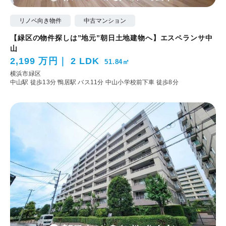
リノベ向き物件
中古マンション
【緑区の物件探しは”地元”朝日土地建物へ】エスペランサ中
山
2,199 万円
2 LDK
51.84㎡
横浜市緑区
中山駅 徒歩13分
鴨居駅 バス11分 中山小学校前下車 徒歩8分