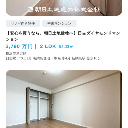
リノベ向き物件
中古マンション
【安心を買うなら、朝日土地建物へ】日吉ダイヤモンドマン
ション
3,790 万円
2 LDK
52.13㎡
横浜市港北区
日吉駅 バス11分 南綱島住宅下車 徒歩4分
新綱島駅 徒歩18分