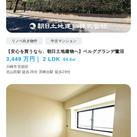
リノベ向き物件
中古マンション
【安心を買うなら、朝日土地建物へ】ベルググランデ鷺沼
3,449 万円
2 LDK
64.6㎡
川崎市宮前区
北山田駅 徒歩26分
宮崎台駅 徒歩29分