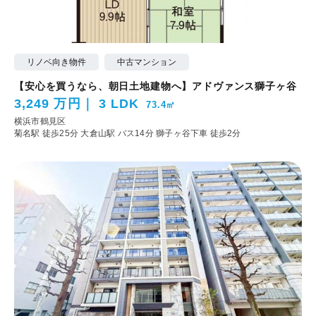
リノベ向き物件
中古マンション
【安心を買うなら、朝日土地建物へ】アドヴァンス獅子ヶ谷
3,249 万円
3 LDK
73.4㎡
横浜市鶴見区
菊名駅 徒歩25分
大倉山駅 バス14分 獅子ヶ谷下車 徒歩2分