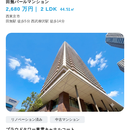
田無パールマンション
2,680 万円
2 LDK
44.51㎡
西東京市
田無駅 徒歩5分
西武柳沢駅 徒歩14分
リノベーション済み
中古マンション
プラウドタワー東雲キャナルコート