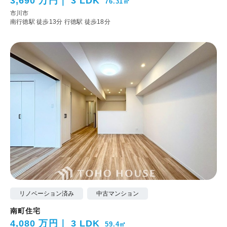
3,690 万円
3 LDK
76.31㎡
市川市
南行徳駅 徒歩13分
行徳駅 徒歩18分
リノベーション済み
中古マンション
南町住宅
4,080 万円
3 LDK
59.4㎡