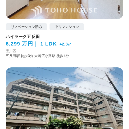
リノベーション済み
中古マンション
ハイラーク五反田
6,299 万円
1 LDK
42.3㎡
品川区
五反田駅 徒歩3分
大崎広小路駅 徒歩4分