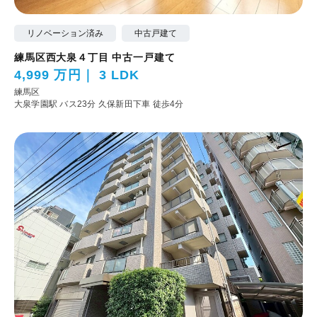
リノベーション済み
中古戸建て
練馬区西大泉４丁目 中古一戸建て
4,999 万円
3 LDK
練馬区
大泉学園駅 バス23分 久保新田下車 徒歩4分