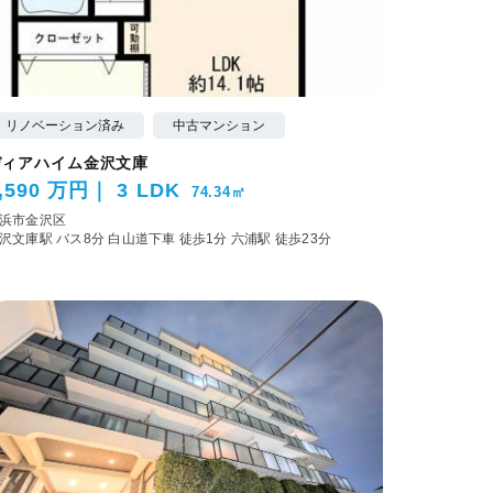
リノベーション済み
中古マンション
ディアハイム金沢文庫
,590 万円
3 LDK
74.34㎡
浜市金沢区
沢文庫駅 バス8分 白山道下車 徒歩1分
六浦駅 徒歩23分