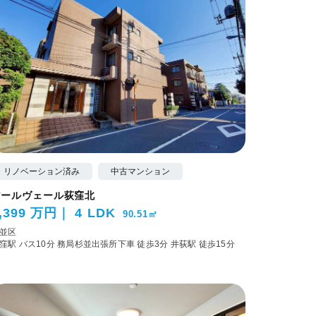
リノベーション済み
中古マンション
アールヴェール荻窪北
,399 万円
4 LDK
90.51㎡
並区
窪駅 バス10分 務局杉並出張所下車 徒歩3分
井荻駅 徒歩15分