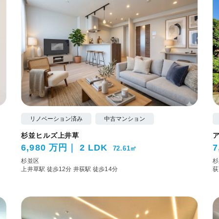
リノベーション済み
中古マンション
杉並ヒルズ上井草
6,980 万円
2 LDK
7
72.61㎡
杉並区
杉
上井草駅 徒歩12分
井荻駅 徒歩14分
荻