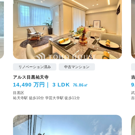
リノベーション済み
中古マンション
アルス目黒祐天寺
14,490 万円
3 LDK
9
76.86㎡
目黒区
武
祐天寺駅 徒歩10分
学芸大学駅 徒歩11分
吉