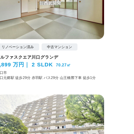
リノベーション済み
中古マンション
アルファスクエア川口グランデ
,899 万円
2 SLDK
70.27㎡
口市
口元郷駅 徒歩29分
赤羽駅 バス29分 山王橋際下車 徒歩1分