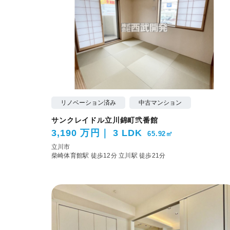
リノベーション済み
中古マンション
サンクレイドル立川錦町弐番館
3,190 万円
3 LDK
65.92㎡
立川市
柴崎体育館駅 徒歩12分
立川駅 徒歩21分