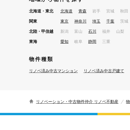
北海道・東北
北海道
青森
岩手
宮城
秋田
関東
東京
神奈川
埼玉
千葉
茨城
北陸・甲信越
新潟
富山
石川
福井
山梨
東海
愛知
岐阜
静岡
三重
物件種類
リノベ済み中古マンション
リノベ済み中古戸建て
リノベーション・中古物件仲介 リノベ不動産
物