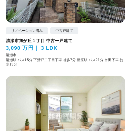
リノベーション済み
中古戸建て
清瀬市旭が丘１丁目 中古一戸建て
3,090 万円
3 LDK
清瀬市
清瀬駅 バス15分 下清戸二丁目下車 徒歩7分
新座駅 バス21分 台田下車 徒
歩13分