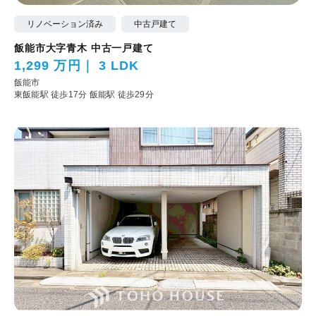
リノベーション済み
中古戸建て
飯能市大字青木 中古一戸建て
1,299 万円
3 LDK
飯能市
東飯能駅 徒歩17分
飯能駅 徒歩29分