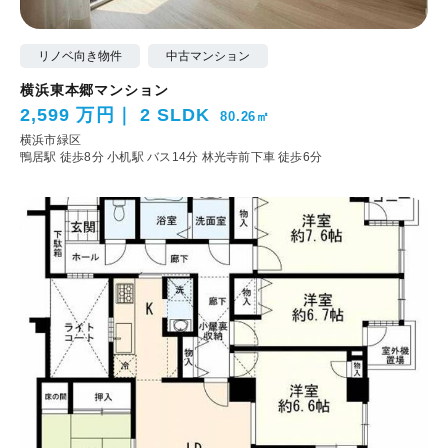
リノベ向き物件
中古マンション
横浜東本郷マンション
2,599 万円
2 SLDK
80.26㎡
横浜市緑区
鴨居駅 徒歩8分
小机駅 バス14分 林光寺前下車 徒歩6分