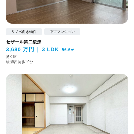
リノベ向き物件
中古マンション
セザール第二綾瀬
3,680 万円
3 LDK
56.6㎡
足立区
綾瀬駅 徒歩10分