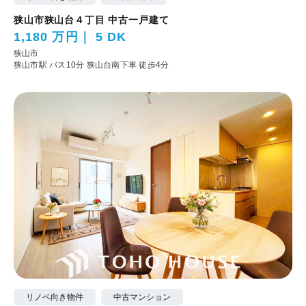
狭山市狭山台４丁目 中古一戸建て
1,180 万円
5 DK
狭山市
狭山市駅 バス10分 狭山台南下車 徒歩4分
リノベ向き物件
中古マンション