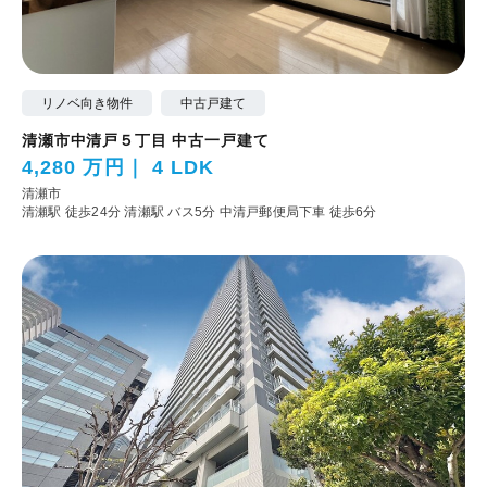
リノベ向き物件
中古戸建て
清瀬市中清戸５丁目 中古一戸建て
4,280 万円
4 LDK
清瀬市
清瀬駅 徒歩24分
清瀬駅 バス5分 中清戸郵便局下車 徒歩6分