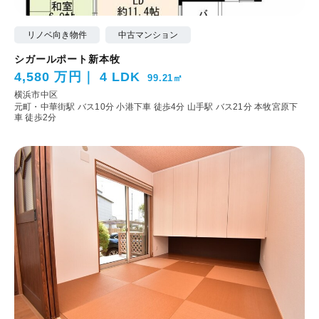
リノベ向き物件
中古マンション
シガールポート新本牧
4,580 万円
4 LDK
99.21㎡
横浜市中区
元町・中華街駅 バス10分 小港下車 徒歩4分
山手駅 バス21分 本牧宮原下
車 徒歩2分