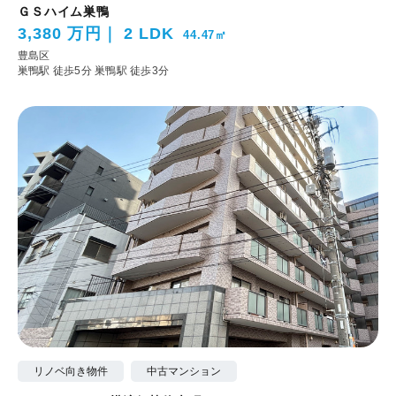
ＧＳハイム巣鴨
3,380 万円
2 LDK
44.47㎡
豊島区
巣鴨駅 徒歩5分
巣鴨駅 徒歩3分
リノベ向き物件
中古マンション