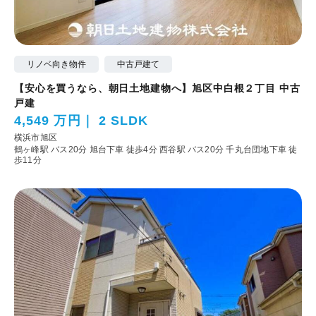
リノベ向き物件
中古戸建て
【安心を買うなら、朝日土地建物へ】旭区中白根２丁目 中古
戸建
4,549 万円
2 SLDK
横浜市旭区
鶴ヶ峰駅 バス20分 旭台下車 徒歩4分
西谷駅 バス20分 千丸台団地下車 徒
歩11分