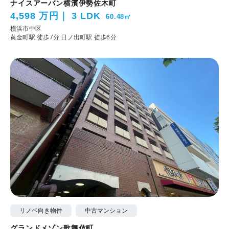
ナイスアーバン横濱伊勢佐木町
4,598 万円
3 LDK
60.48㎡
横浜市中区
黄金町駅 徒歩7分
日ノ出町駅 徒歩6分
リノベ向き物件
中古マンション
グランドメゾン歌舞伎町