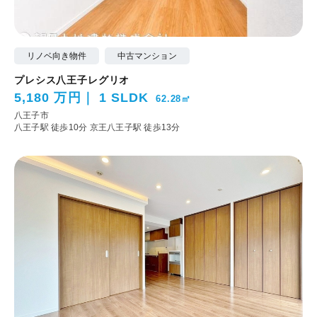
リノベ向き物件
中古マンション
プレシス八王子レグリオ
5,180 万円
1 SLDK
62.28㎡
八王子市
八王子駅 徒歩10分
京王八王子駅 徒歩13分