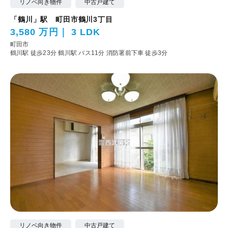
リノベ向き物件
中古戸建て
「鶴川」駅 町田市鶴川3丁目
3,580 万円
3 LDK
町田市
鶴川駅 徒歩23分
鶴川駅 バス11分 消防署前下車 徒歩3分
リノベ向き物件
中古戸建て