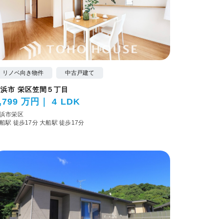
リノベ向き物件
中古戸建て
横浜市 栄区笠間５丁目
,799 万円
4 LDK
浜市栄区
船駅 徒歩17分
大船駅 徒歩17分