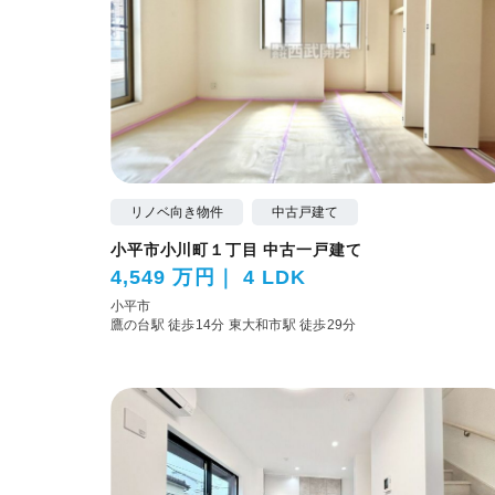
リノベ向き物件
中古戸建て
小平市小川町１丁目 中古一戸建て
4,549 万円
4 LDK
小平市
鷹の台駅 徒歩14分
東大和市駅 徒歩29分