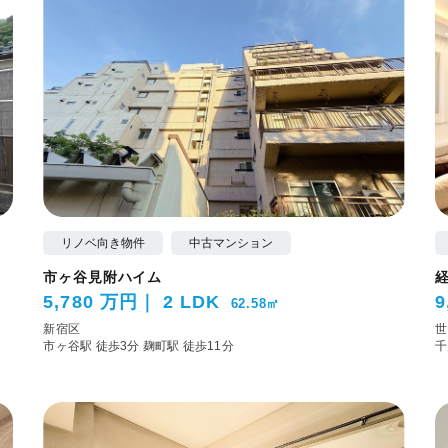
リノベ向き物件
中古マンション
市ヶ谷見附ハイム
5,780 万円
2 LDK
9
62.58㎡
新宿区
世
市ヶ谷駅 徒歩3分
麹町駅 徒歩11分
千