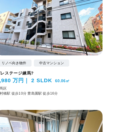
リノベ向き物件
中古マンション
パレステージ練馬?
,980 万円
2 SLDK
60.06㎡
馬区
村橋駅 徒歩10分
豊島園駅 徒歩16分