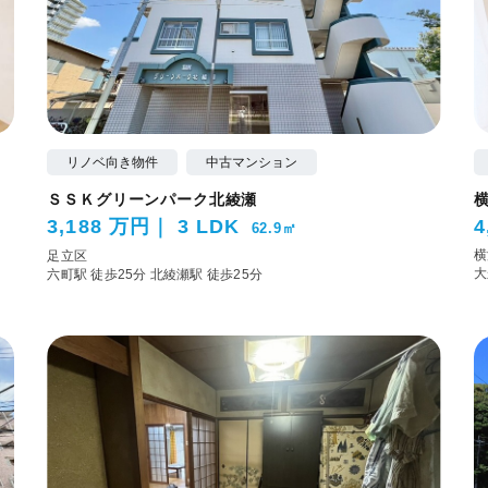
リノベ向き物件
中古マンション
ＳＳＫグリーンパーク北綾瀬
3,188 万円
3 LDK
4
62.9㎡
横
足立区
大
六町駅 徒歩25分
北綾瀬駅 徒歩25分