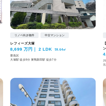
リノベ向き物件
中古マンション
レフィーズ大塚
8,699 万円
2 LDK
59.64㎡
4
豊島区
大塚駅 徒歩9分
巣鴨新田駅 徒歩7分
川
元