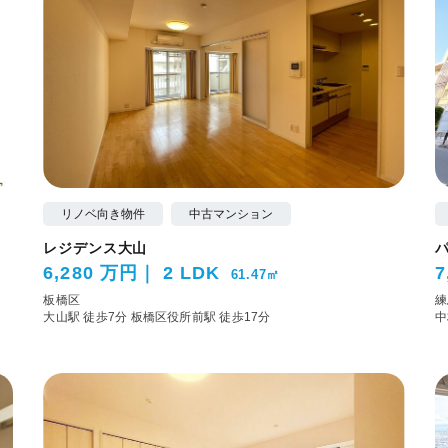
リノベ向き物件
中古マンション
レジデンス大山
6,280 万円
2 LDK
7
61.47㎡
板橋区
練
大山駅 徒歩7分
板橋区役所前駅 徒歩17分
中