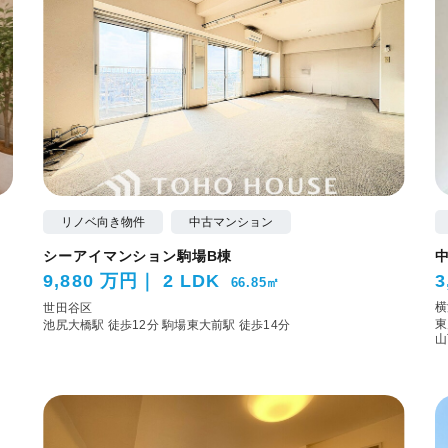
リノベ向き物件
中古マンション
シーアイマンション駒場B棟
9,880 万円
2 LDK
3
66.85㎡
横
世田谷区
東
池尻大橋駅 徒歩12分
駒場東大前駅 徒歩14分
山